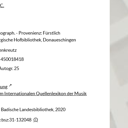
 C.
tograph. - Provenienz: Fürstlich
gische Hofbibliothek, Donaueschingen
senkreutz
I-450018418
Autogr. 25
rung
m Internationalen Quellenlexikon der Musik
: Badische Landesbibliothek, 2020
e:bsz:31-132048