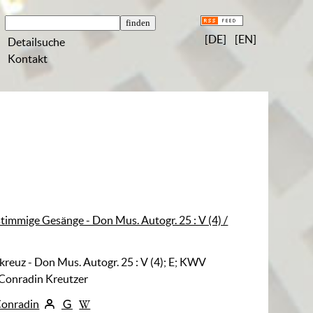
[DE]
[EN]
Detailsuche
Kontakt
stimmige Gesänge - Don Mus. Autogr. 25 : V (4) /
kreuz - Don Mus. Autogr. 25
:
V (4); E; KWV
 Conradin Kreutzer
Conradin