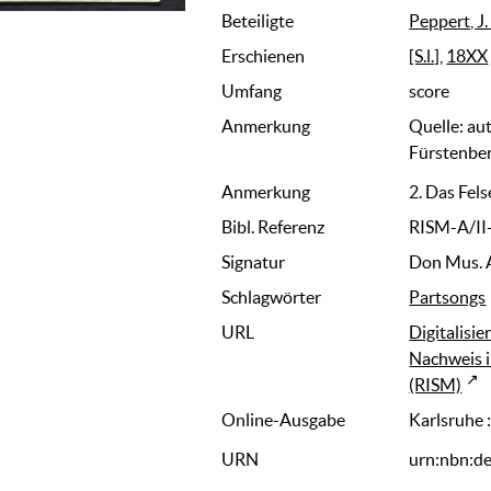
Beteiligte
Peppert, J.
Erschienen
[S.l.]
,
18XX
Umfang
score
Anmerkung
Quelle: au
Fürstenber
Anmerkung
2. Das Fel
Bibl. Referenz
RISM-A/I
Signatur
Don Mus. 
Schlagwörter
Partsongs
URL
Digitalisie
Nachweis i
(RISM)
Online-Ausgabe
Karlsruhe 
URN
urn:nbn:d