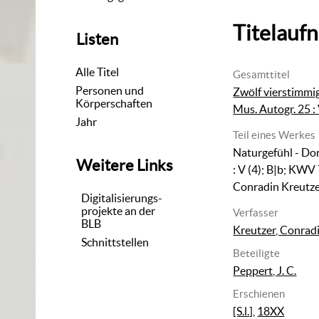
Titelauf
Listen
Alle Titel
Gesamttitel
Personen und
Zwölf vierstimmi
Körperschaften
Mus. Autogr. 25 : 
Jahr
Teil eines Werkes
Naturgefühl - Do
Weitere Links
:
V (4); B|b; KWV
Conradin Kreutz
Digitalisierungs-
projekte an der
Verfasser
BLB
Kreutzer, Conrad
Schnittstellen
Beteiligte
Peppert, J. C.
Erschienen
[S.l.]
,
18XX