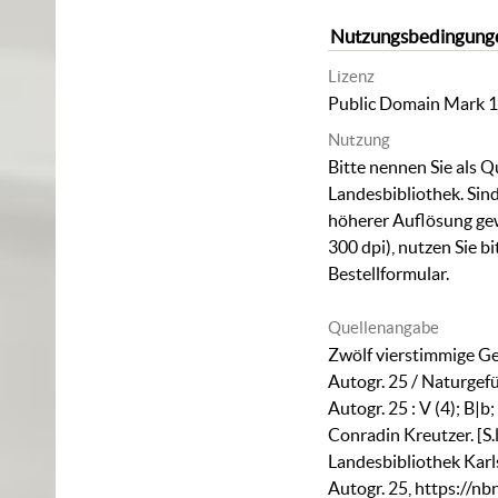
Nutzungsbedingung
Lizenz
Public Domain Mark 1
Nutzung
Bitte nennen Sie als Q
Landesbibliothek. Sind
höherer Auflösung ge
300 dpi), nutzen Sie b
Bestellformular
.
Quellenangabe
Zwölf vierstimmige G
Autogr. 25 / Naturgef
Autogr. 25 : V (4); B|
Conradin Kreutzer. [S.
Landesbibliothek Karl
Autogr. 25
,
https://nb