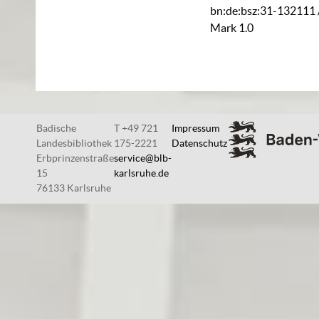
bn:de:bsz:31-132111
Mark 1.0
Badische
T +49 721
Impressum
Landesbibliothek
175-2221
Datenschutz
Erbprinzenstraße
service@blb-
15
karlsruhe.de
76133 Karlsruhe