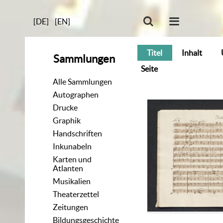
[DE]
[EN]
Titel
Inhalt
Sammlungen
Seite
Alle Sammlungen
Autographen
Drucke
Graphik
Handschriften
Inkunabeln
Karten und
Atlanten
Musikalien
Theaterzettel
Zeitungen
Bildungsgeschichte