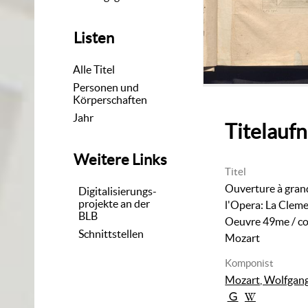
Listen
Alle Titel
Personen und
Körperschaften
Jahr
Titelauf
Weitere Links
Titel
Ouverture à gran
Digitalisierungs-
projekte an der
l'Opera: La Cleme
BLB
Oeuvre 49me
/ c
Schnittstellen
Mozart
Komponist
Mozart, Wolfgan