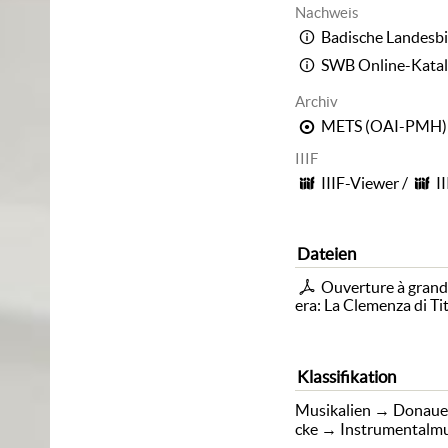
Nachweis
Badische Landesbi
SWB Online-Kata
Archiv
METS (OAI-PMH)
IIIF
IIIF-Viewer
/
I
Dateien
Ouverture à grand
era: La Clemenza di Ti
Klassifikation
Musikalien
→
Donaue
cke
→
Instrumentalm