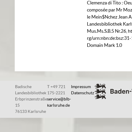
Clemenza di Tito : Oe
composée par Mr Moza
le Mein$Nchez Jean A
Landesbibliothek Karl
Mus.Ms.S.B.5 Nr.26
,
h
rg/urn:nbn:de:bsz:31
Domain Mark 1.0
Badische
T +49 721
Impressum
Landesbibliothek
175-2221
Datenschutz
Erbprinzenstraße
service@blb-
15
karlsruhe.de
76133 Karlsruhe