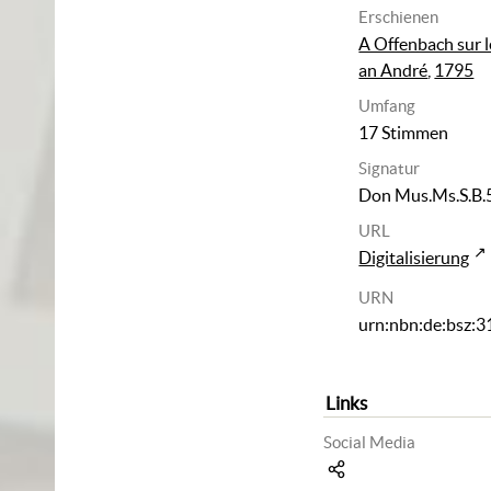
Erschienen
A Offenbach sur 
an André
,
1795
Umfang
17 Stimmen
Signatur
Don Mus.Ms.S.B.
URL
Digitalisierung
URN
urn:nbn:de:bsz:
Links
Social Media