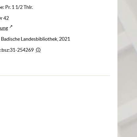
: Pr. 1 1/2 Thlr.
r 42
rung
: Badische Landesbibliothek, 2021
e:bsz:31-254269