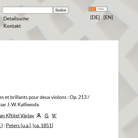
[DE]
[EN]
Detailsuche
Kontakt
es et brillants pour deux violons
:
Op. 213
/
ar J. W. Kalliwoda
an Křtitel Václav
.]
:
Peters [u.a.]
,
[ca. 1851]