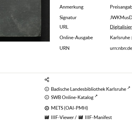
Anmerkung
Preisangabe
Signatur
JWKMusD
URL
Digitalisie
Online-Ausgabe
Karlsruhe 
URN
urn:nbn:d
Badische Landesbibliothek Karlsruhe
SWB Online-Katalog
METS (OAI-PMH)
IIIF-Viewer
/
IIIF-Manifest