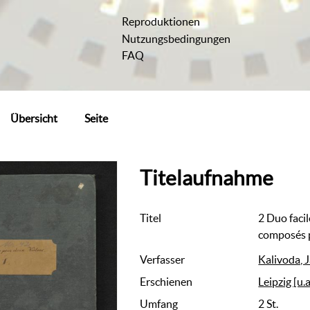
Reproduktionen
Nutzungsbedingungen
FAQ
Übersicht
Seite
Titelaufnahme
Titel
2 Duo facil
composés p
Verfasser
Kalivoda, J
Erschienen
Leipzig [u.a
Umfang
2 St.