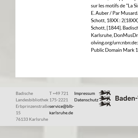
sur les motifs de "La Si
E. Auber / Par Musard.
Schott, 18XX : 2(18XX)
Schott, [1844]. Badis
Karlsruhe,
DonMusDr
olving.org/urn:nbn:d
Public Domain Mark 1
Badische
T +49 721
Impressum
Landesbibliothek
175-2221
Datenschutz
Erbprinzenstraße
service@blb-
15
karlsruhe.de
76133 Karlsruhe