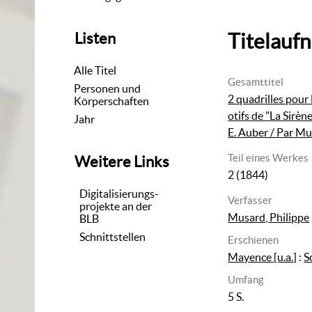
Titelauf
Listen
Alle Titel
Gesamttitel
Personen und
2 quadrilles pour 
Körperschaften
otifs de "La Sirène
Jahr
E. Auber / Par M
Teil eines Werkes
Weitere Links
2 (1844)
Digitalisierungs-
Verfasser
projekte an der
Musard, Philippe
BLB
Schnittstellen
Erschienen
Mayence [u.a.]
:
S
Umfang
5 S.