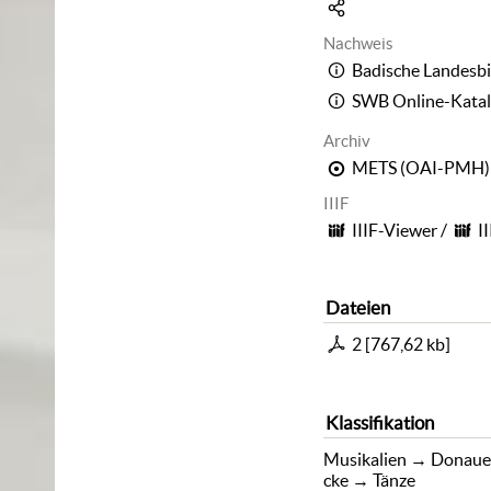
Nachweis
Badische Landesbi
SWB Online-Kata
Archiv
METS (OAI-PMH)
IIIF
IIIF-Viewer
/
I
Dateien
2
[
767,62 kb
]
Klassifikation
Musikalien
→
Donaue
cke
→
Tänze