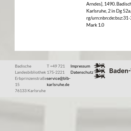
Arndes], 1490. Badisc
Karlsruhe,
2 in Dg 52a
rg/urn:nbn:de:bsz:31
Mark 1.0
Badische
T +49 721
Impressum
Landesbibliothek
175-2221
Datenschutz
Erbprinzenstraße
service@blb-
15
karlsruhe.de
76133 Karlsruhe