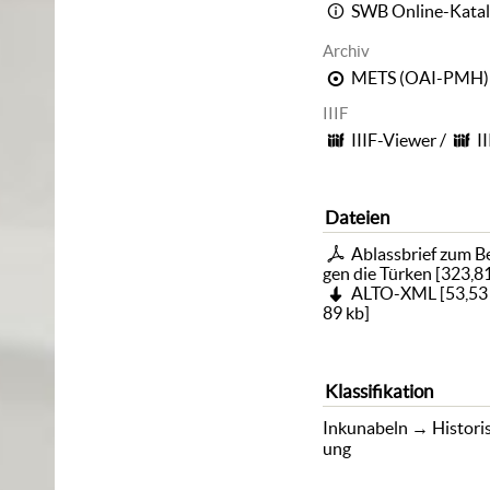
SWB Online-Kata
Archiv
METS (OAI-PMH)
IIIF
IIIF-Viewer
/
I
Dateien
Ablassbrief zum B
gen die Türken
[
323,8
ALTO-XML
[
53,53
89 kb
]
Klassifikation
Inkunabeln
→
Histor
ung