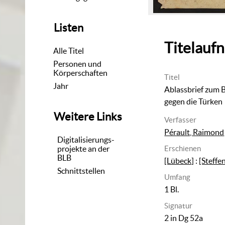
Listen
Titelauf
Alle Titel
Personen und
Körperschaften
Titel
Jahr
Ablassbrief zum 
gegen die Türken
Weitere Links
Verfasser
Pérault, Raimond
Digitalisierungs-
projekte an der
Erschienen
BLB
[Lübeck]
:
[Steffe
Schnittstellen
Umfang
1 Bl.
Signatur
2 in Dg 52a