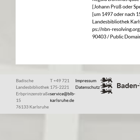
[Johann Prüß oder Spe
[um 1497 oder nach 1
Landesbibliothek Karl
ps://nbn-resolving.or
90403
/ Public Domai
Badische
T +49 721
Impressum
Landesbibliothek
175-2221
Datenschutz
Erbprinzenstraße
service@blb-
15
karlsruhe.de
76133 Karlsruhe