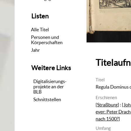
Listen
Alle Titel
Personen und
Körperschaften
Jahr
Titelauf
Weitere Links
Titel
Digitalisierungs-
projekte an der
Regula Dominus 
BLB
Erschienen
Schnittstellen
[Straßburg]
:
[Joh
eyer: Peter Drach
nach 1500?]
Umfang