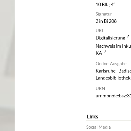
10 Bll. ; 4º
Signatur
2 in Bi 208
URL
Digitalisierung
Nachweis im Inku
KA
Online-Ausgabe
Karlsruhe : Badis
Landesbibliothek
URN
urn:nbn:de:bsz:
Links
Social Media