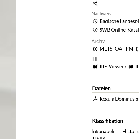
Nachweis
Badische Landesbi
SWB Online-Kata
Archiv
METS (OAI-PMH)
IIIF
IIIF-Viewer
/
I
Dateien
Regula Dominus q
Klassifikation
Inkunabeln
→
Histori
mlung