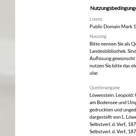
Nutzungsbedingung
Lizenz
Public Domain Mark 1
Nutzung
Bitte nennen Sie als Q
Landesbibliothek. Sind
Auflösung gewünscht (
nutzen Sie bitte das
el
ular
.
Quellenangabe
Löwenstein, Leopold: 
am Bodensee und Umg
gedruckten und unged
dargestellt von L. Löwe
Selbstverl. d. Verf., 187
Selbstverl. d. Verf., 1