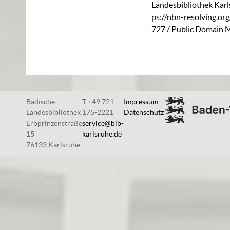
Landesbibliothek Karl
ps://nbn-resolving.or
727
/ Public Domain M
Badische
T +49 721
Impressum
Landesbibliothek
175-2221
Datenschutz
Erbprinzenstraße
service@blb-
15
karlsruhe.de
76133 Karlsruhe