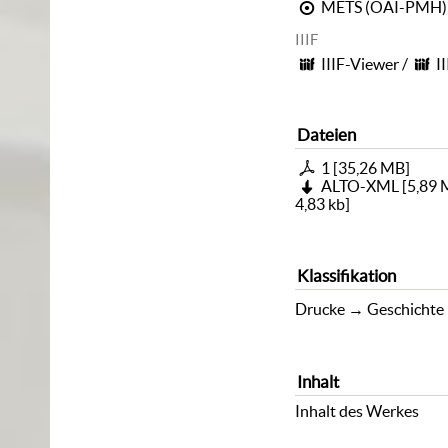
METS (OAI-PMH)
IIIF
IIIF-Viewer
/
I
Dateien
1
[
35,26 MB
]
ALTO-XML
[
5,89
4,83 kb
]
Klassifikation
Drucke
→
Geschichte
Inhalt
Inhalt des Werkes