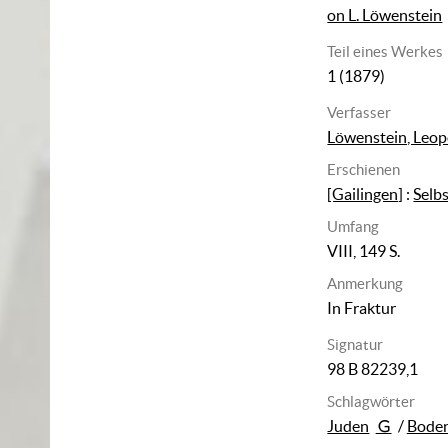
on L. Löwenstein
Teil eines Werkes
1 (1879)
Verfasser
Löwenstein, Leop
Erschienen
[Gailingen]
:
Selbs
Umfang
VIII, 149 S.
Anmerkung
In Fraktur
Signatur
98 B 82239,1
Schlagwörter
Juden
/
Boden