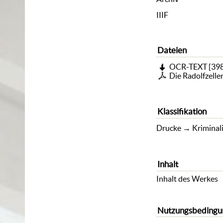
IIIF
Dateien
OCR-TEXT
[
398
Die Radolfzell
Klassifikation
Drucke
→
Kriminali
Inhalt
Inhalt des Werkes
Nutzungsbedingu