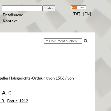
[DE]
[EN]
Detailsuche
Kontakt
zeller Halsgerichts-Ordnung von 1506
/ von
z
. B.
:
Braun
,
1912