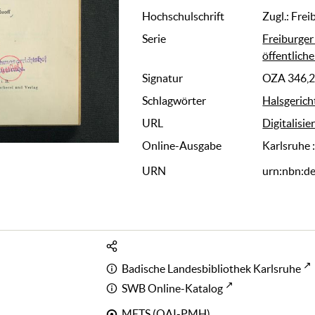
Hochschulschrift
Zugl.: Freib
Serie
Freiburge
öffentliche
Signatur
OZA 346,
Schlagwörter
Halsgeric
URL
Digitalisie
Online-Ausgabe
Karlsruhe 
URN
urn:nbn:d
Badische Landesbibliothek Karlsruhe
SWB Online-Katalog
METS (OAI-PMH)