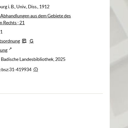
urg i. B., Univ., Diss., 1912
r Abhandlungen aus dem Gebiete des
n Rechts ; 21
21
htsordnung
rung
: Badische Landesbibliothek, 2025
e:bsz:31-419934