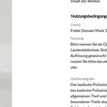
Inhalt des Werkes
Nutzungsbedingung
Lizenz
Public Domain Mark 1
Nutzung
Bitte nennen Sie als Q
Landesbibliothek. Sind
Auflösung gewünscht (
nutzen Sie bitte das
el
ular
.
Quellenangabe
Das badische Polizeist
das badische Polizeis
allgemeinen Theil und
besonderen Theils de