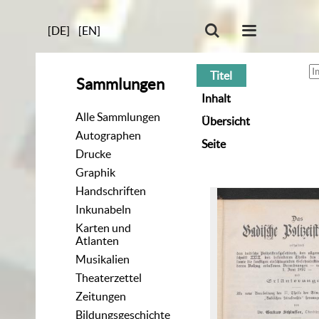
[DE]
[EN]
Titel
Sammlungen
Inhalt
Alle Sammlungen
Übersicht
Autographen
Seite
Drucke
Graphik
Handschriften
Inkunabeln
Karten und
Atlanten
Musikalien
Theaterzettel
Zeitungen
Bildungsgeschichte