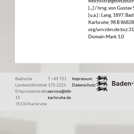
Reichsstrafgesetzbuch
[...] / hrsg. von Gusta
[u.a.] : Lang, 1897. B
Karlsruhe,
98 B 8682
org/urn:nbn:de:bsz:3
Domain Mark 1.0
Badische
T +49 721
Impressum
Landesbibliothek
175-2221
Datenschutz
Erbprinzenstraße
service@blb-
15
karlsruhe.de
76133 Karlsruhe