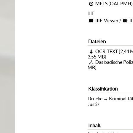
METS (OAI-PMH)
IIIF
IIIF-Viewer
/
I
Dateien
OCR-TEXT
[
2,44 
3,55 MB
]
Das badische Poliz
MB
]
Klassifikation
Drucke
→
Kriminalitä
Justiz
Inhalt