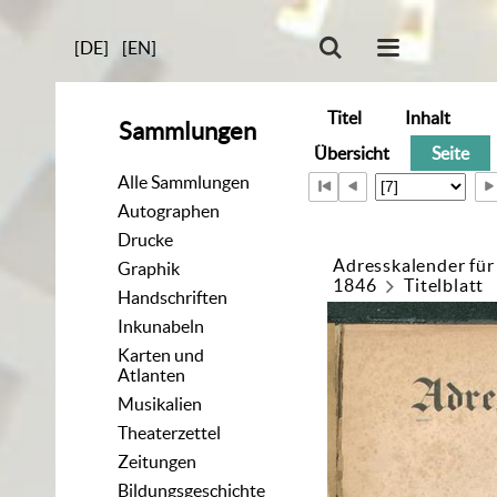
[DE]
[EN]
Titel
Inhalt
Sammlungen
Übersicht
Seite
Alle Sammlungen
Autographen
Drucke
Adresskalender für
Graphik
1846
Titelblatt
Handschriften
Inkunabeln
Karten und
Atlanten
Musikalien
Theaterzettel
Zeitungen
Bildungsgeschichte