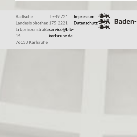
Badische
T +49 721
Impressum
Landesbibliothek
175-2221
Datenschutz
Erbprinzenstraße
service@blb-
15
karlsruhe.de
76133 Karlsruhe