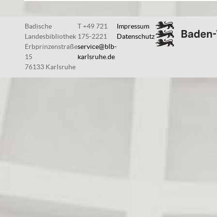
Badische
T +49 721
Impressum
Landesbibliothek
175-2221
Datenschutz
Erbprinzenstraße
service@blb-
15
karlsruhe.de
76133 Karlsruhe