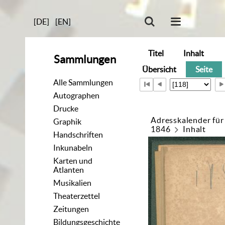
[DE]
[EN]
Titel
Inhalt
Sammlungen
Übersicht
Seite
Alle Sammlungen
Autographen
Drucke
Adresskalender für
Graphik
1846
Inhalt
Handschriften
Inkunabeln
Karten und
Atlanten
Musikalien
Theaterzettel
Zeitungen
Bildungsgeschichte