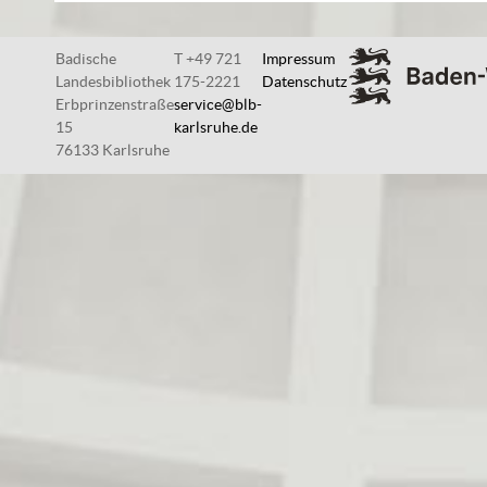
Badische
T +49 721
Impressum
Landesbibliothek
175-2221
Datenschutz
Erbprinzenstraße
service@blb-
15
karlsruhe.de
76133 Karlsruhe