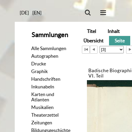
[DE]
[EN]
Titel
Inhalt
Sammlungen
Übersicht
Seite
Alle Sammlungen
Autographen
Drucke
Badische Biograph
Graphik
VI. Teil
Handschriften
Inkunabeln
Karten und
Atlanten
Musikalien
Theaterzettel
Zeitungen
Bildungsgeschichte