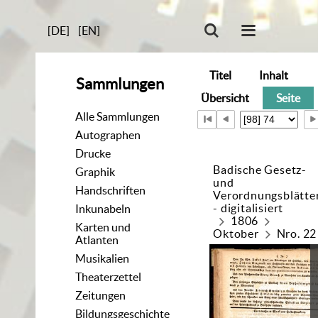
[DE]
[EN]
Titel
Inhalt
Sammlungen
Übersicht
Seite
Alle Sammlungen
Autographen
Drucke
Badische Gesetz-
Graphik
und
Handschriften
Verordnungsblätte
- digitalisiert
Inkunabeln
1806
Karten und
Oktober
Nro. 22
Atlanten
Musikalien
Theaterzettel
Zeitungen
Bildungsgeschichte