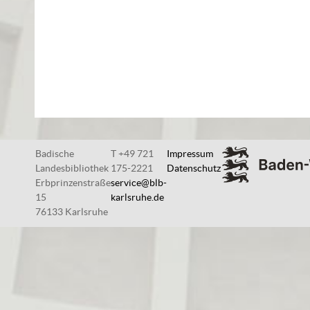
Badische
T +49 721
Impressum
Landesbibliothek
175-2221
Datenschutz
Erbprinzenstraße
service@blb-
15
karlsruhe.de
76133 Karlsruhe