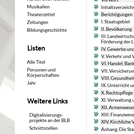
Musikalien
Inhaltsverzeich
Berichtigungen
Theaterzettel
I. Staatsgebiet
Zeitungen
II. Bevölkerung
Bildungsgeschichte
III. Landwirtsc
Förderung der L
Listen
IV. Gewerbe und
V. Verkehr und
Alle Titel
VI. Handel, Ban
Personen und
VII. Versicher
Körperschaften
VIII. Gesundhei
Jahr
IX. Unterricht 
X. Rechtspflege
XI. Verwaltung 
Weitere Links
XII. Armenwese
XIII. Finanzwes
Digitalisierungs-
projekte an der BLB
XIV. Kirchliche 
Schnittstellen
Anhang. Die St