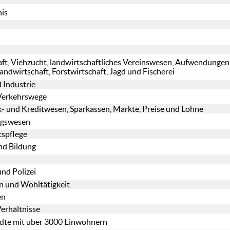
nis
haft, Viehzucht, landwirtschaftliches Vereinswesen, Aufwendungen 
andwirtschaft, Forstwirtschaft, Jagd und Fischerei
 Industrie
 Verkehrswege
k- und Kreditwesen, Sparkassen, Märkte, Preise und Löhne
ungswesen
tspflege
und Bildung
und Polizei
n und Wohltätigkeit
en
Verhältnisse
ädte mit über 3000 Einwohnern