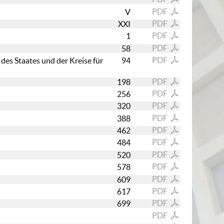
PDF
V
PDF
XXI
PDF
1
PDF
58
PDF
des Staates und der Kreise für
94
PDF
198
PDF
256
PDF
320
PDF
388
PDF
462
PDF
484
PDF
520
PDF
578
PDF
609
PDF
617
PDF
699
PDF