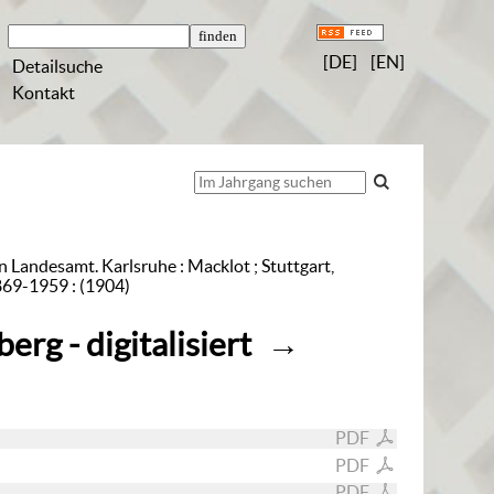
[DE]
[EN]
Detailsuche
Kontakt
n Landesamt. Karlsruhe : Macklot ; Stuttgart,
869-1959 : (1904)
rg - digitalisiert
→
PDF
PDF
PDF