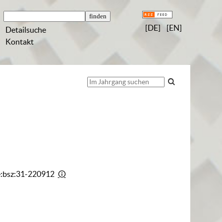
[DE]
[EN]
Detailsuche
Kontakt
e:bsz:31-220912