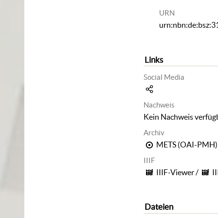
URN
urn:nbn:de:bsz:
Links
Social Media
Nachweis
Kein Nachweis verfüg
Archiv
METS (OAI-PMH)
IIIF
IIIF-Viewer
/
I
Dateien