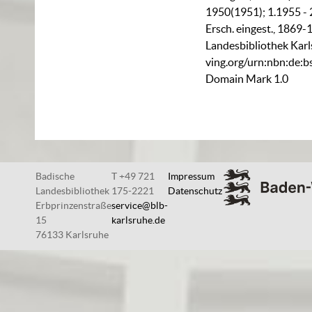
1950(1951); 1.1955 - 
Ersch. eingest., 1869-
Landesbibliothek Karl
ving.org/urn:nbn:de:
Domain Mark 1.0
Badische
T +49 721
Impressum
Landesbibliothek
175-2221
Datenschutz
Erbprinzenstraße
service@blb-
15
karlsruhe.de
76133 Karlsruhe