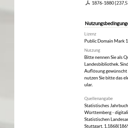
1876-1880
[
237,
Nutzungsbedingung
Lizenz
Public Domain Mark 1
Nutzung
Bitte nennen Sie als Q
Landesbibliothek. Sind
Auflösung gewünscht (
nutzen Sie bitte das
el
ular
.
Quellenangabe
Statistisches Jahrbuc
Württemberg - digitali
Statistischen Landesam
Stuttgart, 1.1868(186