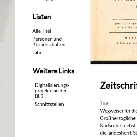
Listen
Alle Titel
Personen und
Körperschaften
Jahr
Weitere Links
Zeitschri
Digitalisierungs-
projekte an der
BLB
Titel
Schnittstellen
Wegweiser für di
Großherzogliche 
Karlsruhe
:
nebst 
die landesherrl. S