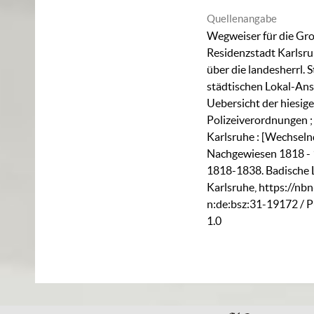
Quellenangabe
Wegweiser für die Gr
Residenzstadt Karlsru
über die landesherrl. 
städtischen Lokal-Anst
Uebersicht der hiesig
Polizeiverordnungen ; b
Karlsruhe : [Wechseln
Nachgewiesen 1818 - 
1818-1838. Badische 
Karlsruhe,
https://nbn
n:de:bsz:31-19172
/ 
1.0