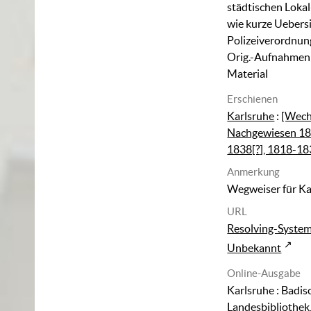
städtischen Lokal
wie kurze Uebersi
Polizeiverordnung
Orig.-Aufnahmen 
Material
Erschienen
Karlsruhe
:
[Wech
Nachgewiesen 18
1838[?], 1818-1
Anmerkung
Wegweiser für Ka
URL
Resolving-Syste
Unbekannt
Online-Ausgabe
Karlsruhe : Badis
Landesbibliothek