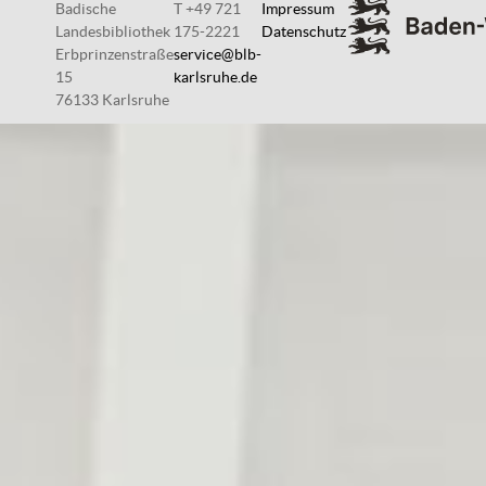
Badische
T +49 721
Impressum
Landesbibliothek
175-2221
Datenschutz
Erbprinzenstraße
service@blb-
15
karlsruhe.de
76133 Karlsruhe