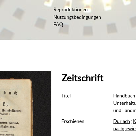
Reproduktionen
Nutzungsbedingungen
FAQ
Zeitschrift
Titel
Handbuch 
Unterhaltu
und Landma
Erschienen
Durlach
;
K
nachgewie