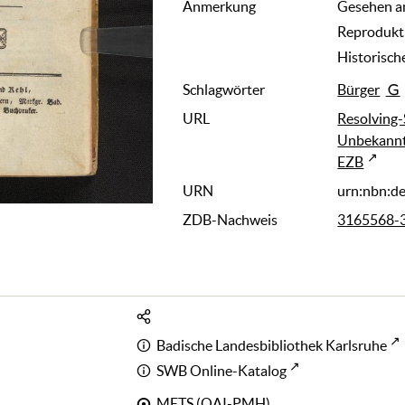
Anmerkung
Gesehen a
Reprodukt
Historisch
Schlagwörter
Bürger
URL
Resolving
Unbekann
EZB
URN
urn:nbn:d
ZDB-Nachweis
3165568-
Badische Landesbibliothek Karlsruhe
SWB Online-Katalog
METS (OAI-PMH)