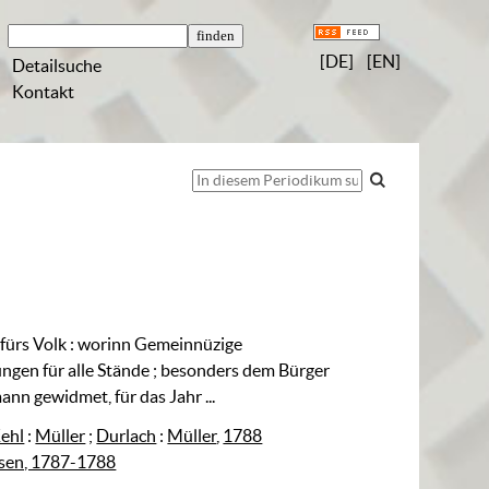
[DE]
[EN]
Detailsuche
Kontakt
fürs Volk
:
worinn Gemeinnüzige
ngen für alle Stände ; besonders dem Bürger
nn gewidmet, für das Jahr ...
ehl
:
Müller
;
Durlach
:
Müller
,
1788
sen, 1787-1788