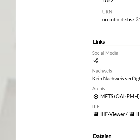
1852
URN
urn:nbn:de:bsz:
Links
Social Media
Nachweis
Kein Nachweis verfüg
Archiv
METS (OAI-PMH)
IIIF
IIIF-Viewer
/
I
Dateien