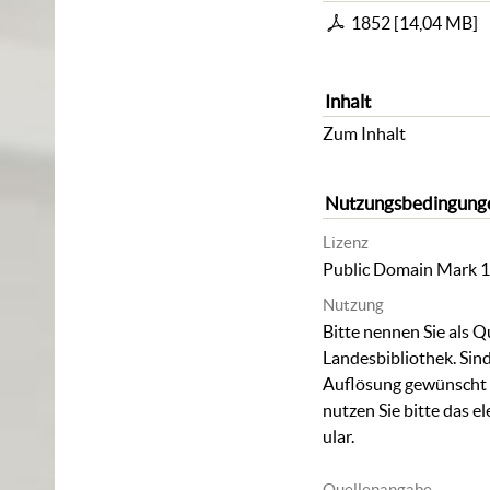
1852
[
14,04 MB
]
Inhalt
Zum Inhalt
Nutzungsbedingung
Lizenz
Public Domain Mark 1
Nutzung
Bitte nennen Sie als Q
Landesbibliothek. Sind
Auflösung gewünscht (
nutzen Sie bitte das
el
ular
.
Quellenangabe