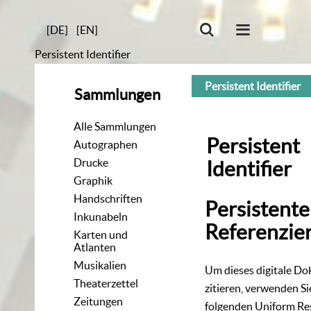
[DE]
[EN]
Persistent Identifier
Persistent Identifier
Sammlungen
Alle Sammlungen
Persistent
Autographen
Drucke
Identifier
Graphik
Handschriften
Persistente
Inkunabeln
Referenzie
Karten und
Atlanten
Musikalien
Um dieses digitale D
Theaterzettel
zitieren, verwenden Si
Zeitungen
folgenden
Uniform Re