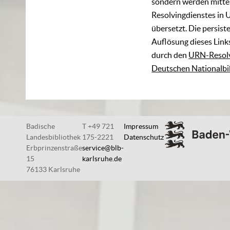
sondern werden mittel
Resolvingdienstes in 
übersetzt. Die persist
Auflösung dieses Links
durch den
URN-Resolv
Deutschen Nationalbi
Badische
T +49 721
Impressum
Landesbibliothek
175-2221
Datenschutz
Erbprinzenstraße
service@blb-
15
karlsruhe.de
76133 Karlsruhe