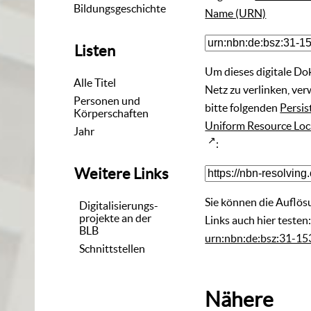
Bildungsgeschichte
Name (URN)
Listen
Um dieses digitale D
Alle Titel
Netz zu verlinken, ve
Personen und
bitte folgenden
Persis
Körperschaften
Uniform Resource Loc
Jahr
:
Weitere Links
Sie können die Auflös
Digitalisierungs-
projekte an der
Links auch hier testen
BLB
urn:nbn:de:bsz:31-1
Schnittstellen
Nähere