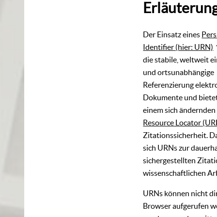
Erläuterun
Der Einsatz eines
Pers
Identifier (hier: URN)
die stabile, weltweit e
und ortsunabhängige
Referenzierung elektr
Dokumente und bietet
einem sich ändernde
Resource Locator (UR
Zitationssicherheit. 
sich URNs zur dauerha
sichergestellten Zitati
wissenschaftlichen Ar
URNs können nicht di
Browser aufgerufen w