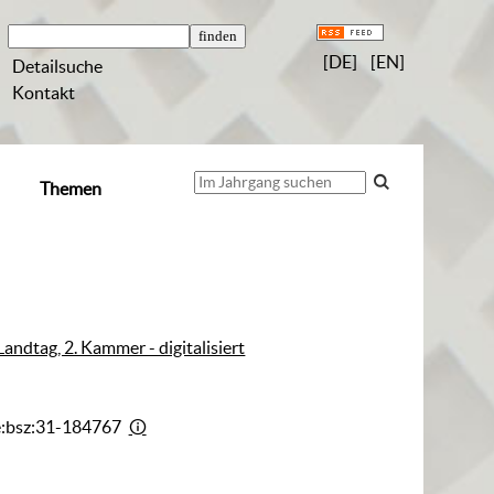
[DE]
[EN]
Detailsuche
Kontakt
Themen
andtag, 2. Kammer - digitalisiert
e:bsz:31-184767