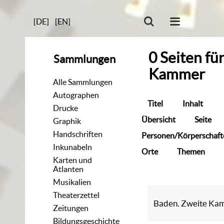
[DE]
[EN]
0
Seiten
fü
Sammlungen
Kammer
Alle Sammlungen
Autographen
Titel
Inhalt
Drucke
Übersicht
Seite
Graphik
Handschriften
Personen/Körperschaft
Inkunabeln
Orte
Themen
Karten und
Atlanten
Musikalien
Theaterzettel
Baden. Zweite Ka
Zeitungen
Bildungsgeschichte