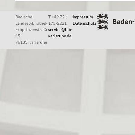
Badische
T +49 721
Impressum
Landesbibliothek
175-2221
Datenschutz
Erbprinzenstraße
service@blb-
15
karlsruhe.de
76133 Karlsruhe