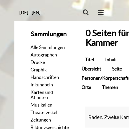
[DE]
[EN]
0
Seiten
fü
Sammlungen
Kammer
Alle Sammlungen
Autographen
Titel
Inhalt
Drucke
Übersicht
Seite
Graphik
Handschriften
Personen/Körperschaft
Inkunabeln
Orte
Themen
Karten und
Atlanten
Musikalien
Theaterzettel
Baden. Zweite Ka
Zeitungen
Bildungsgeschichte