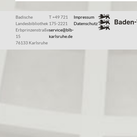
Badische
T +49 721
Impressum
Landesbibliothek
175-2221
Datenschutz
Erbprinzenstraße
service@blb-
15
karlsruhe.de
76133 Karlsruhe