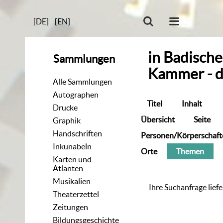
[DE]
[EN]
in
Badischer
Sammlungen
Kammer - di
Alle Sammlungen
Autographen
Titel
Inhalt
Drucke
Übersicht
Seite
Graphik
Handschriften
Personen/Körperschaft
Inkunabeln
Orte
Themen
Karten und
Atlanten
Musikalien
Ihre Suchanfrage liefe
Theaterzettel
Zeitungen
Bildungsgeschichte