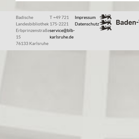
Badische
T +49 721
Impressum
Landesbibliothek
175-2221
Datenschutz
Erbprinzenstraße
service@blb-
15
karlsruhe.de
76133 Karlsruhe