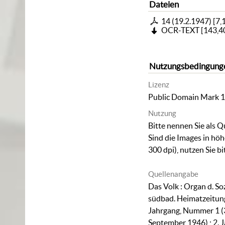
Dateien
14 (19.2.1947)
[
7,
OCR-TEXT
[
143,4
Nutzungsbedingung
Lizenz
Public Domain Mark 1
Nutzung
Bitte nennen Sie als Q
Sind die Images in hö
300 dpi), nutzen Sie b
Quellenangabe
Das Volk : Organ d. S
südbad. Heimatzeitung. F
Jahrgang, Nummer 1 (3
September 1946) ; 2. 