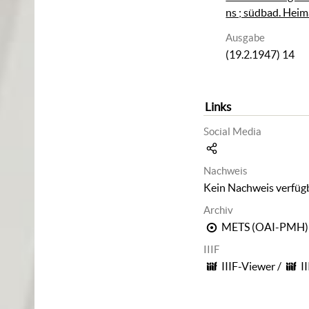
ns ; südbad. Hei
Ausgabe
(19.2.1947) 14
Links
Social Media
Nachweis
Kein Nachweis verfüg
Archiv
METS (OAI-PMH)
IIIF
IIIF-Viewer
/
I