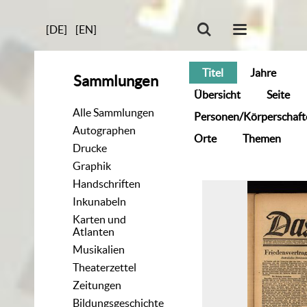
[DE]
[EN]
Titel
Jahre
Sammlungen
Übersicht
Seite
Alle Sammlungen
Personen/Körperschaft
Autographen
Orte
Themen
Drucke
Graphik
Handschriften
Inkunabeln
Karten und
Atlanten
Musikalien
Theaterzettel
Zeitungen
Bildungsgeschichte