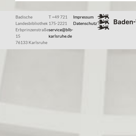
Badische
T +49 721
Impressum
Landesbibliothek
175-2221
Datenschutz
Erbprinzenstraße
service@blb-
15
karlsruhe.de
76133 Karlsruhe