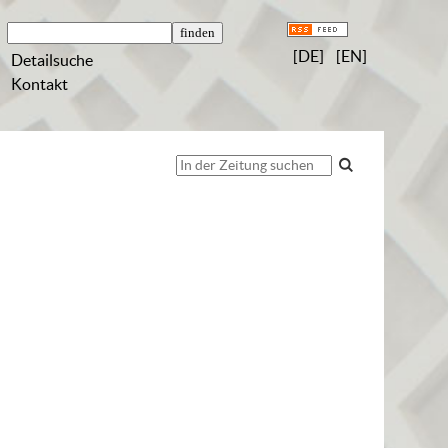
[DE]
[EN]
Detailsuche
Kontakt