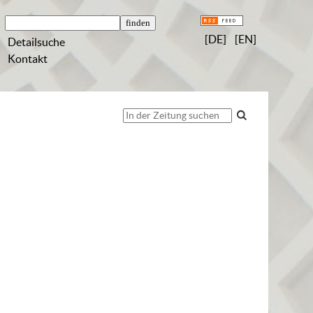
[DE]
[EN]
Detailsuche
Kontakt