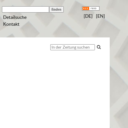
[DE]
[EN]
Detailsuche
Kontakt