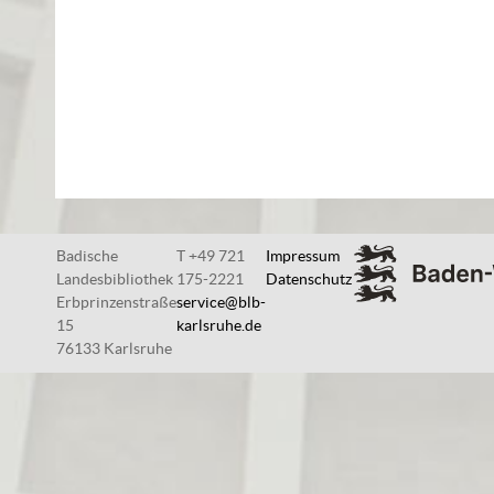
Badische
T +49 721
Impressum
Landesbibliothek
175-2221
Datenschutz
Erbprinzenstraße
service@blb-
15
karlsruhe.de
76133 Karlsruhe