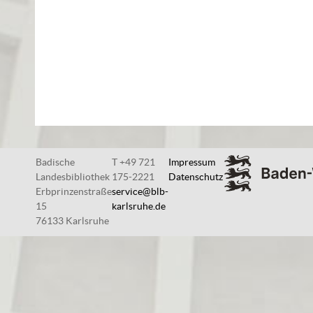
Badische
T +49 721
Impressum
Landesbibliothek
175-2221
Datenschutz
Erbprinzenstraße
service@blb-
15
karlsruhe.de
76133 Karlsruhe