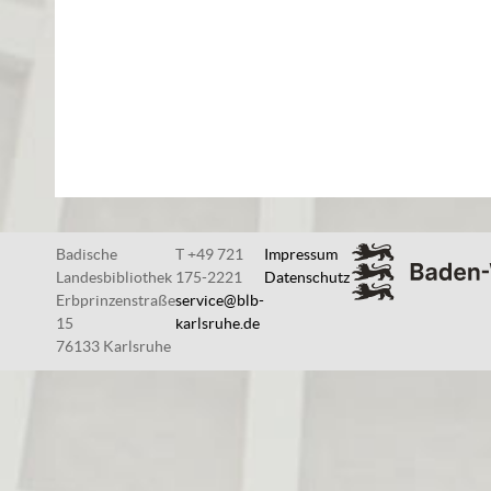
Badische
T +49 721
Impressum
Landesbibliothek
175-2221
Datenschutz
Erbprinzenstraße
service@blb-
15
karlsruhe.de
76133 Karlsruhe