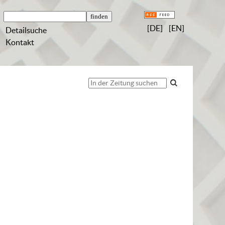
[DE]
[EN]
Detailsuche
Kontakt