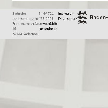
Badische
T +49 721
Impressum
Landesbibliothek
175-2221
Datenschutz
Erbprinzenstraße
service@blb-
15
karlsruhe.de
76133 Karlsruhe