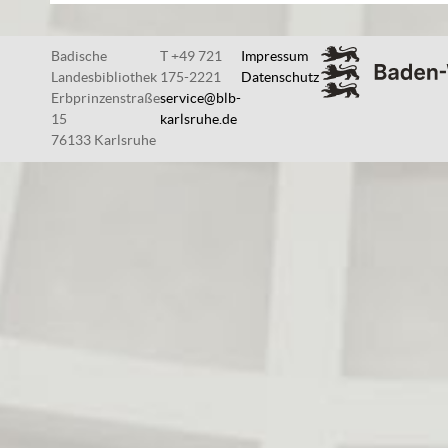
Badische
T +49 721
Impressum
Landesbibliothek
175-2221
Datenschutz
Erbprinzenstraße
service@blb-
15
karlsruhe.de
76133 Karlsruhe