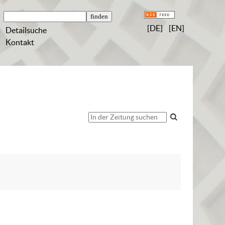
[DE]
[EN]
Detailsuche
Kontakt