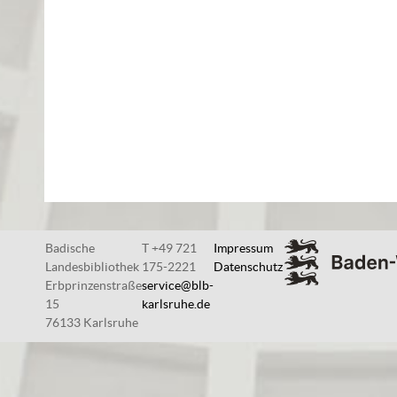
Badische
T +49 721
Impressum
Landesbibliothek
175-2221
Datenschutz
Erbprinzenstraße
service@blb-
15
karlsruhe.de
76133 Karlsruhe