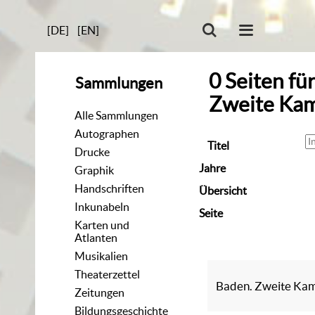
[DE]
[EN]
0
Seiten
fü
Sammlungen
Zweite Ka
Alle Sammlungen
Autographen
Titel
Drucke
Jahre
Graphik
Handschriften
Übersicht
Inkunabeln
Seite
Karten und
Atlanten
Musikalien
Theaterzettel
Baden. Zweite Ka
Zeitungen
Bildungsgeschichte