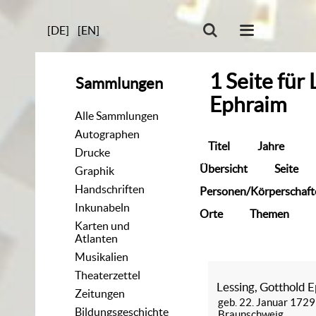
[DE]
[EN]
1
Seite
für
Sammlungen
Ephraim
Alle Sammlungen
Autographen
Titel
Jahre
Drucke
Übersicht
Seite
Graphik
Handschriften
Personen/Körperschaft
Inkunabeln
Orte
Themen
Karten und
Atlanten
Musikalien
Theaterzettel
Lessing, Gotthold 
Zeitungen
geb. 22. Januar 1729
Bildungsgeschichte
Braunschweig