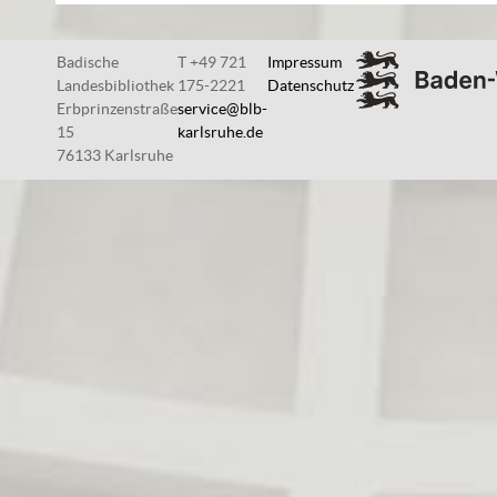
Badische
T +49 721
Impressum
Landesbibliothek
175-2221
Datenschutz
Erbprinzenstraße
service@blb-
15
karlsruhe.de
76133 Karlsruhe