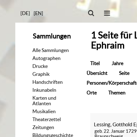
[DE]
[EN]
1
Seite
für
Sammlungen
Ephraim
Alle Sammlungen
Autographen
Titel
Jahre
Drucke
Übersicht
Seite
Graphik
Handschriften
Personen/Körperschaft
Inkunabeln
Orte
Themen
Karten und
Atlanten
Musikalien
Theaterzettel
Lessing, Gotthold 
Zeitungen
geb. 22. Januar 1729
Bildungsgeschichte
Braunschweig