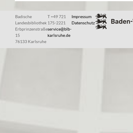
Badische
T +49 721
Impressum
Landesbibliothek
175-2221
Datenschutz
Erbprinzenstraße
service@blb-
15
karlsruhe.de
76133 Karlsruhe