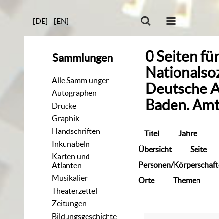
[DE]
[EN]
0
Seiten
fü
Sammlungen
Nationalsoz
Alle Sammlungen
Deutsche A
Autographen
Baden. Amt
Drucke
Graphik
Handschriften
Titel
Jahre
Inkunabeln
Übersicht
Seite
Karten und
Personen/Körperschaft
Atlanten
Musikalien
Orte
Themen
Theaterzettel
Zeitungen
Bildungsgeschichte