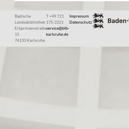
Badische
T +49 721
Impressum
Landesbibliothek
175-2221
Datenschutz
Erbprinzenstraße
service@blb-
15
karlsruhe.de
76133 Karlsruhe