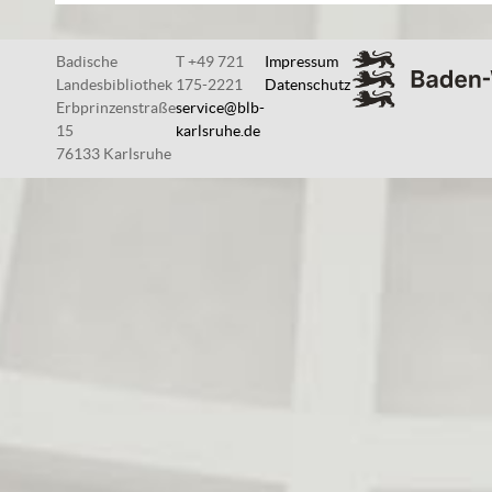
Badische
T +49 721
Impressum
Landesbibliothek
175-2221
Datenschutz
Erbprinzenstraße
service@blb-
15
karlsruhe.de
76133 Karlsruhe