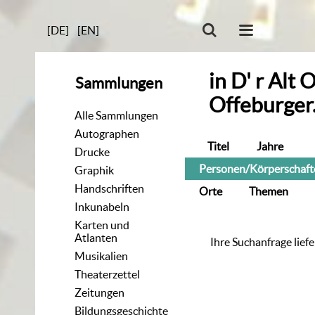
[DE]
[EN]
in
D' r Alt 
Sammlungen
Offeburger
Alle Sammlungen
Autographen
Titel
Jahre
Drucke
Personen/Körperschaft
Graphik
Handschriften
Orte
Themen
Inkunabeln
Karten und
Atlanten
Ihre Suchanfrage liefe
Musikalien
Theaterzettel
Zeitungen
Bildungsgeschichte