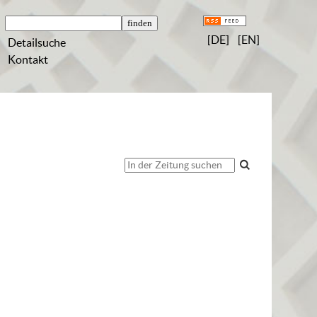
[DE]
[EN]
Detailsuche
Kontakt