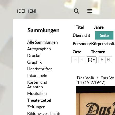
[DE]
[EN]
Titel
Jahre
Sammlungen
Übersicht
Seite
Alle Sammlungen
Personen/Körperschaft
Autographen
Orte
Themen
Drucke
Graphik
Handschriften
Inkunabeln
Das Volk
Das Vo
Karten und
14 (19.2.1947)
Atlanten
Musikalien
Theaterzettel
Zeitungen
Bildungsgeschichte