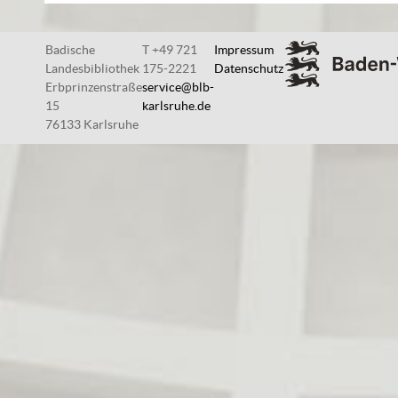
Badische
T +49 721
Impressum
Landesbibliothek
175-2221
Datenschutz
Erbprinzenstraße
service@blb-
15
karlsruhe.de
76133 Karlsruhe