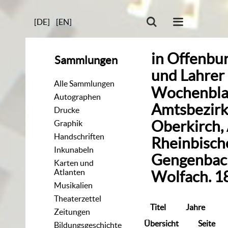
[DE]
[EN]
in
Offenbu
Sammlungen
und Lahrer
Alle Sammlungen
Wochenblat
Autographen
Amtsbezirk
Drucke
Oberkirch,
Graphik
Handschriften
Rheinbisch
Inkunabeln
Gengenbach
Karten und
Atlanten
Wolfach. 1
Musikalien
Theaterzettel
Titel
Jahre
Zeitungen
Übersicht
Seite
Bildungsgeschichte