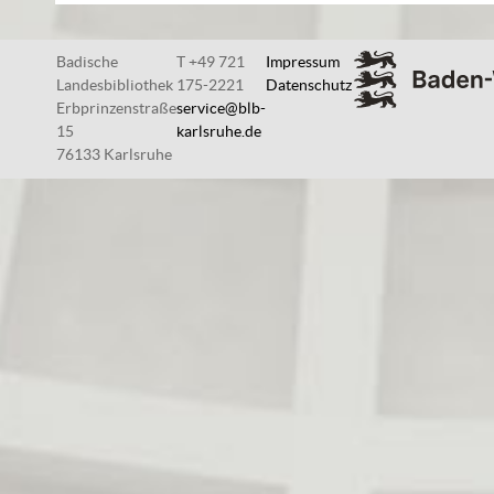
Badische
T +49 721
Impressum
Landesbibliothek
175-2221
Datenschutz
Erbprinzenstraße
service@blb-
15
karlsruhe.de
76133 Karlsruhe