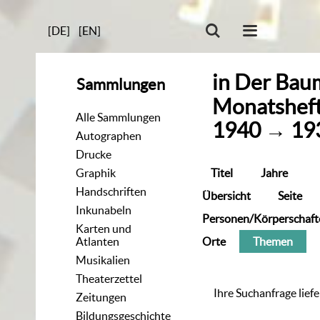
[DE]
[EN]
in
Der Baum
Sammlungen
Monatsheft
Alle Sammlungen
1940
→
19
Autographen
Drucke
Titel
Jahre
Graphik
Handschriften
Übersicht
Seite
Inkunabeln
Personen/Körperschaft
Karten und
Orte
Themen
Atlanten
Musikalien
Theaterzettel
Ihre Suchanfrage liefe
Zeitungen
Bildungsgeschichte