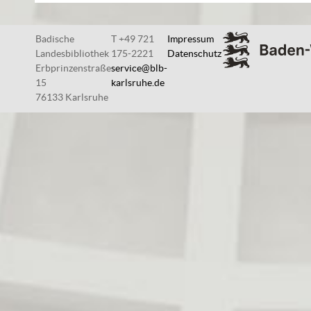
Badische
T +49 721
Impressum
Landesbibliothek
175-2221
Datenschutz
Erbprinzenstraße
service@blb-
15
karlsruhe.de
76133 Karlsruhe