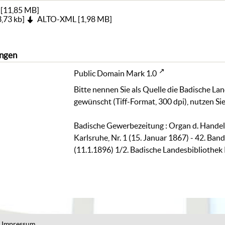
[
11,85 MB
]
,73 kb
]
ALTO-XML
[
1,98 MB
]
ngen
Public Domain Mark 1.0
Bitte nennen Sie als Quelle die Badische La
gewünscht (Tiff-Format, 300 dpi), nutzen Sie
Badische Gewerbezeitung : Organ d. Hand
Karlsruhe, Nr. 1 (15. Januar 1867) - 42. Ban
(11.1.1896) 1/2. Badische Landesbibliothek
Impressum