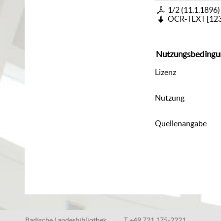
1/2 (11.1.1896)
OCR-TEXT
[
123
Nutzungsbedingu
Lizenz
Nutzung
Quellenangabe
Badische Landesbibliothek
T +49 721 175-2221