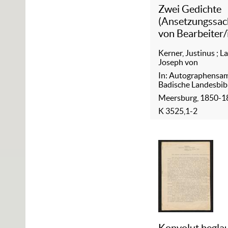
Zwei Gedichte
(Ansetzungssach
von Bearbeiter/
Kerner, Justinus
;
La
Joseph von
In: Autographensa
Badische Landesbib
Meersburg, 1850-1
K 3525,1-2
Konvolut begla