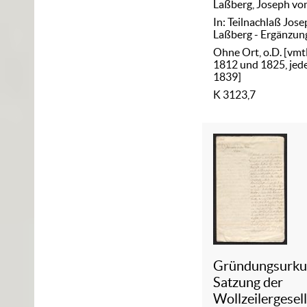
Laßberg, Joseph vo
In: Teilnachlaß Jos
Laßberg - Ergänzun
Ohne Ort, o.D. [vmt
1812 und 1825, jede
1839]
K 3123,7
Gründungsurku
Satzung der
Wollzeilergesel