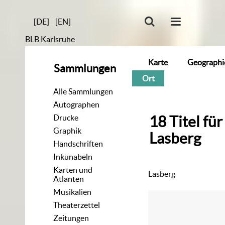
[DE]
[EN]
BLB Karlsruhe
Karte
Geographi
Sammlungen
Ort
Alle Sammlungen
Autographen
Drucke
18
Titel
für
Graphik
Lasberg
Handschriften
Inkunabeln
Karten und
Lasberg
Atlanten
Musikalien
Theaterzettel
Zeitungen