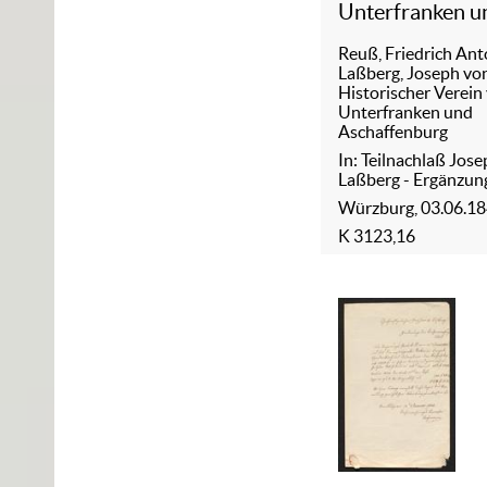
Unterfranken u
Aschaffenburg 
Reuß, Friedrich An
Joseph von Laß
Laßberg, Joseph vo
03.06.1843
Historischer Verein
Unterfranken und
Aschaffenburg
In: Teilnachlaß Jos
Laßberg - Ergänzun
Würzburg, 03.06.1
K 3123,16