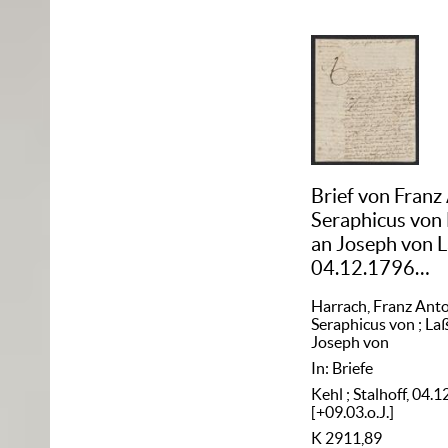
Brief von Franz
Seraphicus von
an Joseph von 
04.12.1796
[+09.03.o.J.]
Harrach, Franz Ant
Seraphicus von
;
Laß
Joseph von
In: Briefe
Kehl ; Stalhoff, 04.
[+09.03.o.J.]
K 2911,89