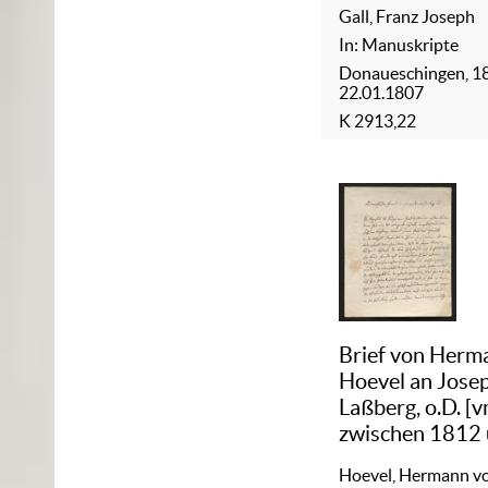
zum 22. Januar
Gall, Franz Joseph
einem Sale des
In: Manuskripte
Fürstlichen Sch
Donaueschingen, 1
gehalten.
22.01.1807
Niedergeschrie
K 2913,22
dem
Landesoberfors
v.Lasberg
(Manuskripttite
Brief von Herm
Hoevel an Jose
Laßberg, o.D. [v
zwischen 1812
1825, jedenfall
Hoevel, Hermann v
1839]