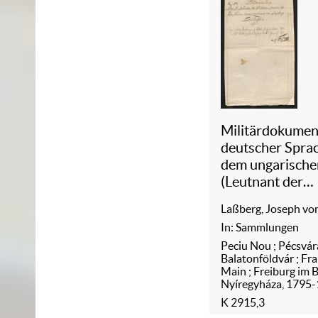
Militärdokumen
deutscher Spra
dem ungarisch
(Leutnant der
Württembergis
Laßberg, Joseph vo
Dragoner)
In: Sammlungen
Peciu Nou ; Pécsvár
Balatonföldvár ; Fr
Main ; Freiburg im B
Nyíregyháza, 1795
K 2915,3