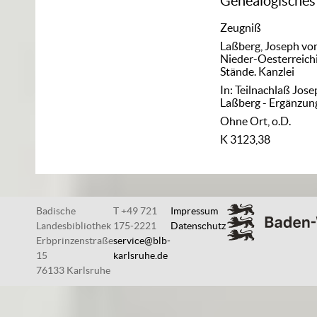
Genealogisches
Zeugniß
Laßberg, Joseph vo
Nieder-Oesterreich
Stände. Kanzlei
In: Teilnachlaß Jos
Laßberg - Ergänzun
Ohne Ort, o.D.
K 3123,38
Badische
T +49 721
Impressum
Landesbibliothek
175-2221
Datenschutz
Erbprinzenstraße
service@blb-
15
karlsruhe.de
76133 Karlsruhe