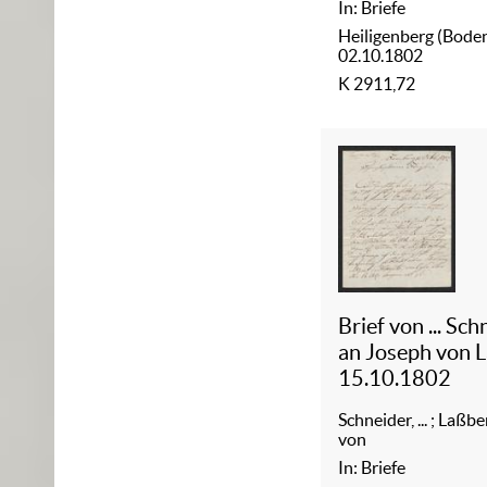
In: Briefe
Heiligenberg (Boden
02.10.1802
K 2911,72
Brief von ... Sc
an Joseph von 
15.10.1802
Schneider, ...
;
Laßbe
von
In: Briefe