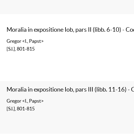
Moralia in expositione Iob, pars II (libb. 6-10) - Co
Gregor <I., Papst>
[S.l.], 801-815
Moralia in expositione Iob, pars III (libb. 11-16) - 
Gregor <I., Papst>
[S.l.], 801-815