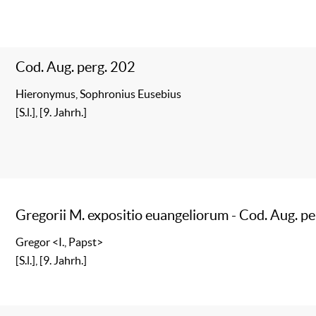
Cod. Aug. perg. 202
Hieronymus, Sophronius Eusebius
[S.l.], [9. Jahrh.]
Gregorii M. expositio euangeliorum - Cod. Aug. p
Gregor <I., Papst>
[S.l.], [9. Jahrh.]