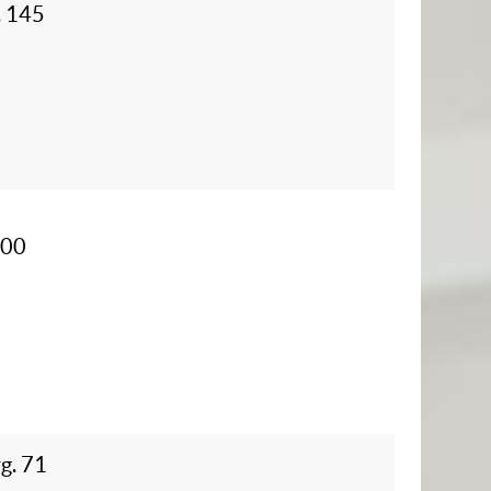
. 145
200
rg. 71