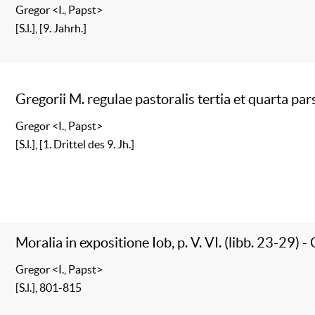
Gregor <I., Papst>
[S.l.], [9. Jahrh.]
Gregorii M. regulae pastoralis tertia et quarta par
Gregor <I., Papst>
[S.l.], [1. Drittel des 9. Jh.]
Moralia in expositione Iob, p. V. VI. (libb. 23-29) -
Gregor <I., Papst>
[S.l.], 801-815