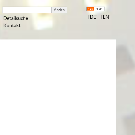
[DE]
[EN]
Detailsuche
Kontakt