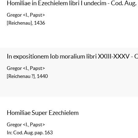
Homiliae in Ezechielem libri I undecim - Cod. Aug.
Gregor <I., Papst>
[Reichenau], 1436
In expositionem Iob moralium libri XXIII-XXXV - 
Gregor <I., Papst>
[Reichenau ?], 1440
Homiliae Super Ezechielem
Gregor <I., Papst>
In: Cod. Aug. pap. 163