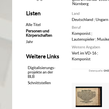
Nürnberg
Listen
Land
Deutschland ; Ungarn
Alle Titel
Beruf
Personen und
Komponist ;
Körperschaften
Lautenspieler ; Musik
Jahr
Weitere Angaben
Verf. im VD-16 ;
Weitere Links
Komponist
Digitalisierungs-
Datenquelle:
GN
projekte an der
BLB
Schnittstellen