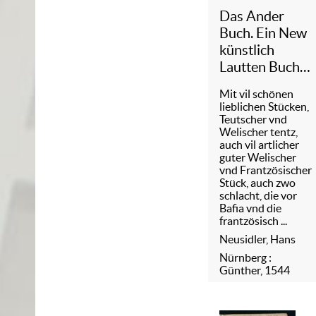
Das Ander
Buch. Ein New
künstlich
Lautten Buch,
für die
Mit vil schönen
anfahenden
lieblichen Stücken,
Schuler ...
Teutscher vnd
Welischer tentz,
auch vil artlicher
guter Welischer
vnd Frantzösischer
Stück, auch zwo
schlacht, die vor
Bafia vnd die
frantzösisch ...
Neusidler, Hans
Nürnberg :
Günther, 1544