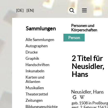
[DE]
[EN]
Personen und
Sammlungen
Körperschaften
Person
Alle Sammlungen
Autographen
Drucke
2
Titel
für
Graphik
Neusidler,
Handschriften
Inkunabeln
Hans
Karten und
Atlanten
Musikalien
Neusidler, Hans
Theaterzettel
Zeitungen
geb. 1508 in Preßburg
Bildungsgeschichte
gest. 2. Februar 1563 