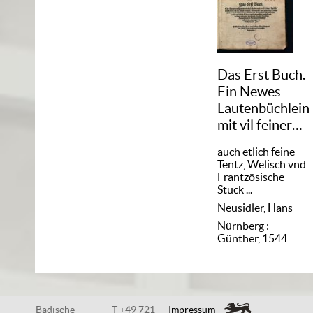
Das Erst Buch.
Ein Newes
Lautenbüchlein
mit vil feiner
lieblichen
auch etlich feine
Liedern, für die
Tentz, Welisch vnd
jungen Schuler
Frantzösische
Stück ...
...
Neusidler, Hans
Nürnberg :
Günther, 1544
Badische
T +49 721
Impressum